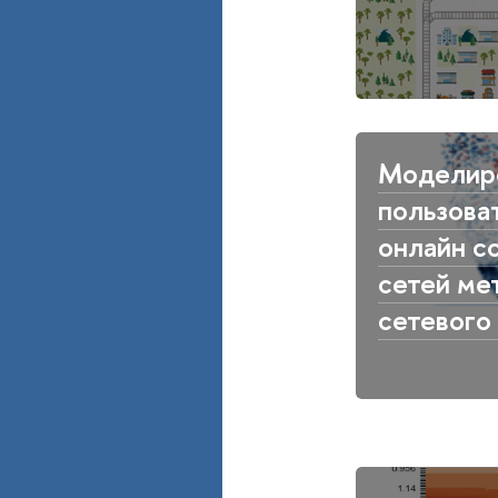
Моделир
пользова
онлайн с
сетей ме
сетевого