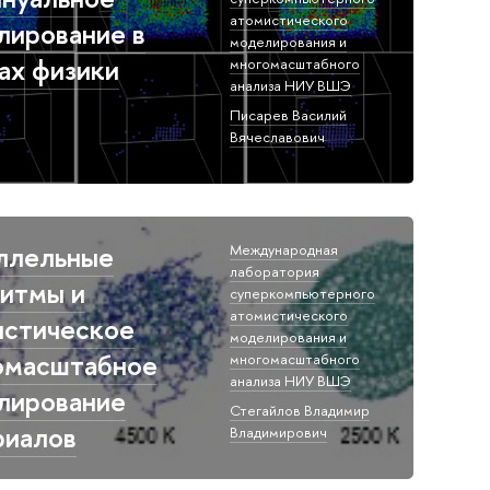
атомистического
лирование в
моделирования и
ах физики
многомасштабного
анализа НИУ ВШЭ​
Писарев Василий
Вячеславович​
ллельные
Международная
лаборатория
ритмы и
суперкомпьютерного
атомистического
истическое
моделирования и
омасштабное
многомасштабного
анализа НИУ ВШЭ​
лирование
Стегайлов Владимир
риалов
Владимирович​