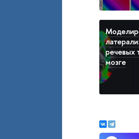
Моделир
латерали
речевых 
мозге