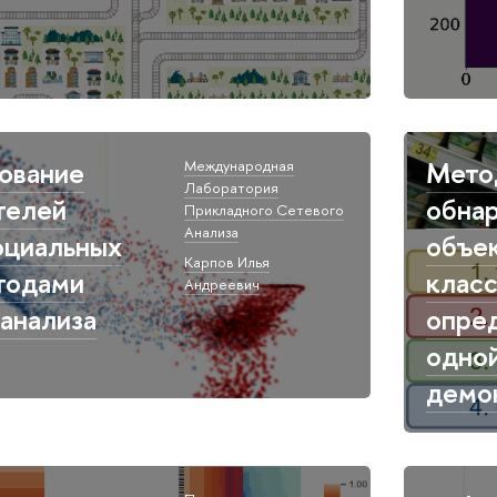
ование
Мето
Международная
Лаборатория
телей
обна
Прикладного Сетевого
Анализа​
оциальных
объе
Карпов​ Илья
тодами
класс
Андреевич
 анализа
опре
одно
демо