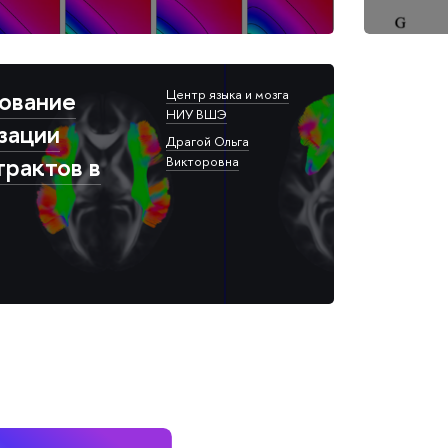
ование
Центр языка и мозга
НИУ ВШЭ​
зации
Драгой Ольга
трактов в
Викторовна