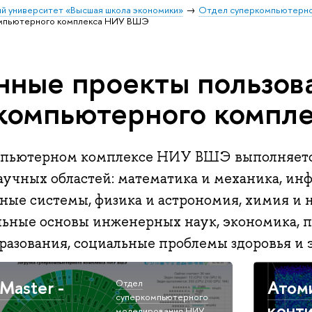
й университет «Высшая школа экономики»
Отдел суперкомпьютерно
омпьютерного комплекса НИУ ВШЭ
нные проекты пользов
компьютерного компл
пьютерном комплексе НИУ ВШЭ выполняется
аучных областей: математика и механика, и
ые системы, физика и астрономия, химия и н
ьные основы инженерных наук, экономика, 
азования, социальные проблемы здоровья и э
Master -
Атом
Отдел
суперкомпьютерного
конт
моделирования НИУ