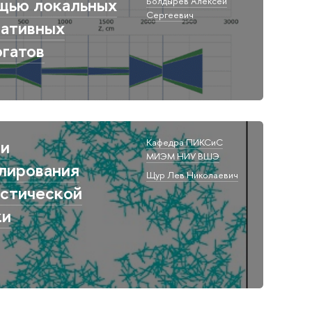
щью локальных
Болдырев Алексей
Сергеевич
ративных
гатов
чи
Кафедра ПИКСиС
МИЭМ НИУ ВШЭ​
лирования
Щур Лев Николаевич
истической
ки