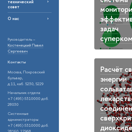
технический
совет
монитори
эффекти
О нас
задач
суперко
Руководитель –
Костенецкий Павел
Сергеевич
Контакты
Расчёт с
Москва, Покровский
энергии
бульвар,
д.11, каб. S230, S229
сольвата
Начальник отдела:
лекарств
+7 (495) 5310000 доб.
28030
соединен
Системные
сверхкри
администраторы:
диоксиде
+7 (495) 5310000 доб.
28160, 27968