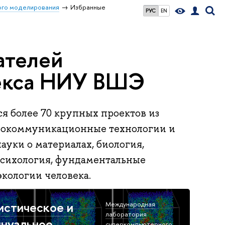
го моделирования
Избранные
РУС
EN
ателей
екса НИУ ВШЭ
 более 70 крупных проектов из
нфокоммуникационные технологии и
ауки о материалах, биология,
психология, фундаментальные
кологии человека.
истическое и
Международная
лаборатория
инуальное
суперкомпьютерного