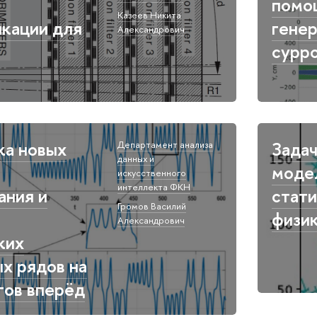
помо
Казеев Никита
кации для
гене
Александрович​
сурро
ка новых
Зада
Департамент анализа
данных и
моде
искусственного
интеллекта ФКН​
ания и
стат
Громов Василий
физи
Александрович​
ких
х рядов на
гов вперёд