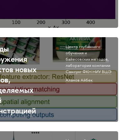
ды
Центр глубинного
обучения и
ружения
байесовских методов,​
лаборатория компании
ктов новых
Самсунг ФКН НИУ ВШЭ​
ов,
Аланов Айбек
деляемых
й
нстрацией