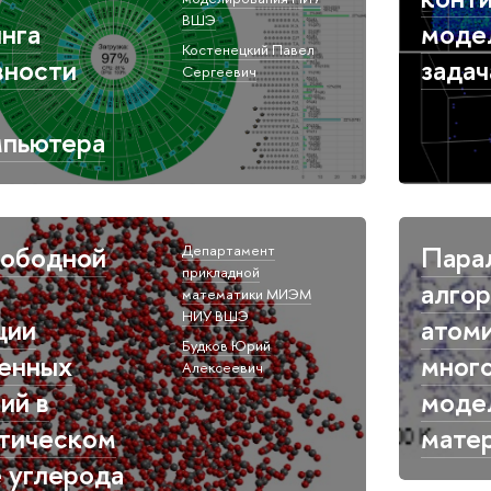
ВШЭ
нга
моде
Костенецкий Павел
вности
задач
Сергеевич
мпьютера
вободной
Пара
Департамент
прикладной
алго
математики МИЭМ
НИУ ВШЭ​
ции
атом
Будков Юрий
енных
мног
Алексеевич​
ий в
моде
тическом
мате
 углерода