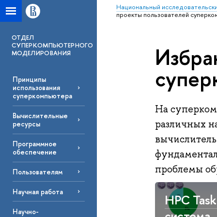
Национальный исследовательски
проекты пользователей суперк
ОТДЕЛ
СУПЕРКОМПЬЮТЕРНОГО
Избра
МОДЕЛИРОВАНИЯ
супер
Принципы
использования
суперкомпьютера
На суперком
Вычислительные
различных н
ресурсы
вычислительн
Программное
обеспечение
фундаментал
проблемы обр
Пользователям
Научная работа
HPC Task
Научно-
система