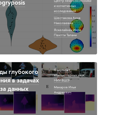
ogryposis
Центр нейроэкономики
и когнитивных
исследований
Шестакова Анна
Николаевна
Яскелайнен Ииро
Пентти Тапани
ды глубокого
Факультет
компьютерных наук
ния в задачах
НИУ ВШЭ
за данных
Макаров Илья
Андреевич