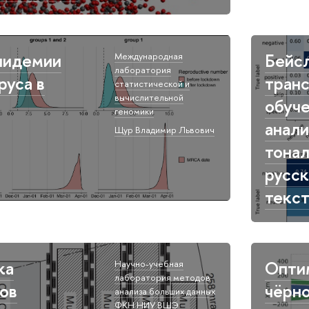
пидемии
Бейс
Международная
лаборатория
руса в
тран
статистической и
вычислительной
обуче
геномики​
анали
Щур Владимир Львович​
тона
русс
текс
ка
Опти
Научно-учебная
лаборатория методов
ов
чёрно
анализа больших данных
ФКН НИУ ВШЭ​