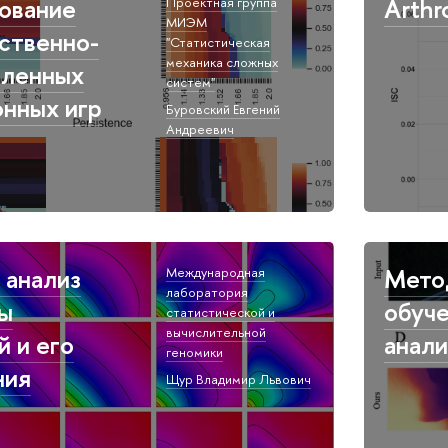
ование
Arthr
Проектная группа
МИЭМ
ственно-
"Статистическая
механика сложных
еленных
систем"
нных игр
Буровский Евгений
Андреевич
 анализ
Мето
Международная
лаборатория
ы
обуче
статистической и
вычислительной
й и его
анали
геномики
ния
Щур Владимир Львович