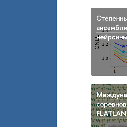
Степенны
ансамбля
нейронны
Междуна
соревнов
FLATLA