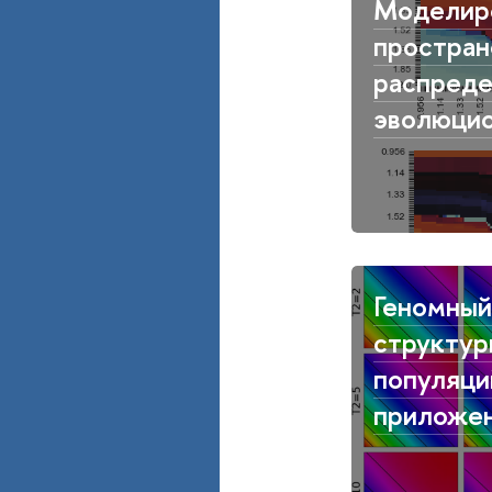
Моделир
простран
распред
эволюцио
Геномный
структур
популяци
приложе