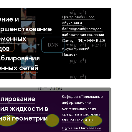
ние и
Центр глубинного
обучения и
ершенствование
байесовских методов,​
лаборатория компании
еменных
Самсунг ФКН НИУ ВШЭ​
дов
Ашуха Арсений
Павлович​ ​
мблирования
онных сетей
лирование
Кафедра «Прикладные
информационно-
ия жидкости в
коммуникационные
средства и системы»
ной геометрии
МИЭМ НИУ ВШЭ​
Щур Лев Николаевич