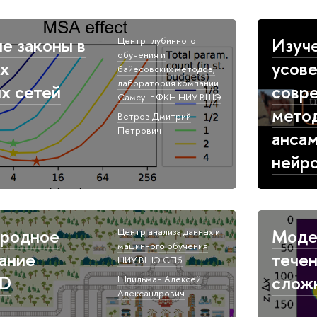
е законы в
Изуче
Центр глубинного
обучения и
х
усов
байесовских методов,​
лаборатория компании
х сетей
совр
Самсунг ФКН НИУ ВШЭ
мето
Ветров Дмитрий
Петрович​
анса
нейр
родное
Моде
Центр анализа данных и
машинного обучения​
ание
течен
НИУ ВШЭ СПб​
ND
слож
Шпильман Алексей
Александрович​