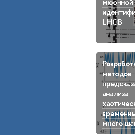
мюонной
идентифи
LHCB
Разработ
методов
предсказ
анализа
хаотичес
временны
много ша