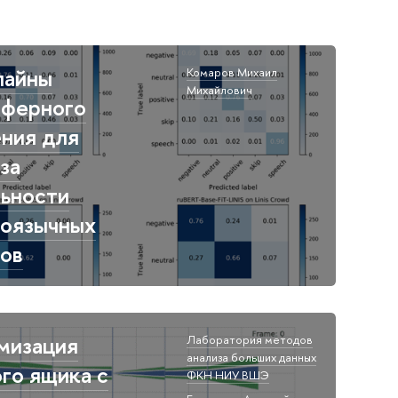
лайны
Комаров Михаил
Михайлович​
сферного
ния для
за
льности
коязычных
тов
мизация
Лаборатория методов
анализа больших данных
го ящика с
ФКН НИУ ВШЭ​