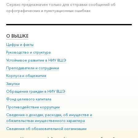
Сервис предназначен только для отправки сообщений об
орфографических и пунктуационных ошибках.
О ВЫШКЕ
ОБ
Цифры и факты
Ли
Руководство и структура
Дов
Устойчивое развитие в НИУ ВШЭ
Ол
Преподаватели и сотрудники
При
Корпуса и общежития
Вы
Закупки
При
Обращения граждан в НИУ ВШЭ
Ас
Фонд целевого капитала
До
Противодействие коррупции
Цен
Сведения о доходах, расходах, об имуществе и
Би
обязательствах имущественного характера
Об
Сведения об образовательной организации
Обр
Людям с ограниченными возможностями здоровья