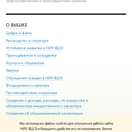
орфографических и пунктуационных ошибках.
О ВЫШКЕ
ОБ
Цифры и факты
Ли
Руководство и структура
Дов
Устойчивое развитие в НИУ ВШЭ
Ол
Преподаватели и сотрудники
При
Корпуса и общежития
Вы
Закупки
При
Обращения граждан в НИУ ВШЭ
Ас
Фонд целевого капитала
До
Противодействие коррупции
Цен
Сведения о доходах, расходах, об имуществе и
Би
обязательствах имущественного характера
Об
Сведения об образовательной организации
Обр
Людям с ограниченными возможностями здоровья
Мы используем файлы cookies для улучшения работы сайта
Единая платежная страница
НИУ ВШЭ и большего удобства его использования. Более