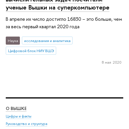
ученые Вышки на суперкомпьютере
В апреле их число достигло 16830 – это больше, чем
за весь первый квартал 2020 года
Наука
исследования и аналитика
Цифровой блок НИУ ВШЭ
8 мая 2020
О ВЫШКЕ
ОБ
Цифры и факты
Ли
Руководство и структура
Дов