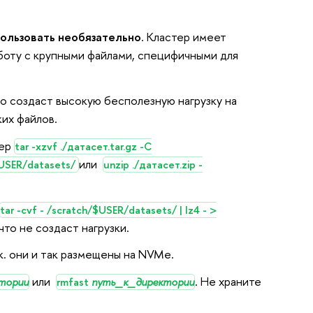
ользовать необязательно
. Кластер имеет
боту с крупными файлами, специфичными для
это создаст высокую
бесполезную
нагрузку на
их файлов.
мер
tar -xzvf ./датасет.tar.gz -C
или
h/$USER/datasets/
unzip ./датасет.zip -
tar -cvf - /scratch/$USER/datasets/ | lz4 - >
то не создаст нагрузки.
т.к. они и так размещены на NVMe.
или
. Не храните
тории
rmfast
путь_к_директории