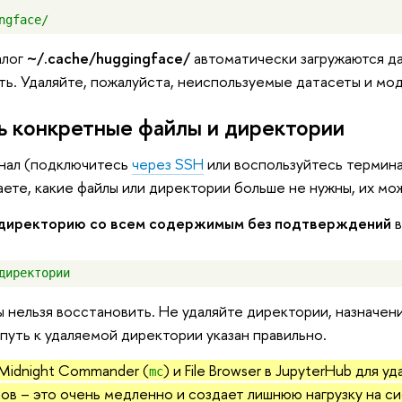
алог
~/.cache/huggingface/
автоматически загружаются да
ть. Удаляйте, пожалуйста, неиспользуемые датасеты и мод
ь конкретные файлы и директории
инал (подключитесь
через SSH
или воспользуйтесь термина
наете, какие файлы или директории больше не нужны, их мо
 директорию со всем содержимым без подтверждений
в
 нельзя восстановить. Не удаляйте директории, назначен
 путь к удаляемой директории указан правильно.
Midnight Commander (
) и File Browser в JupyterHub для
mc
ов – это очень медленно и создает лишнюю нагрузку на си