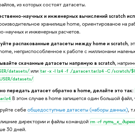
файлов, из которых состоят датасеты
.
ственно-научных и инженерных вычислений scratch исп
роизводительное хранилище home, ориентированое на ра
о-научных и инженерных расчетов.
уйте распакованные датасеты между home и scratch
, 
 home,
неприспособленное
к работе с миллионами маленьк
ывайте скачанные датасеты напрямую в scratch
, напри
или
SER/datasets/
tar -x -I lz4 -f ./датасет.tar.lz4 -C /scratc
$USER/datasets/
но передать датасет обратно в home, делайте это так:
В этом случае в home запишется один большой файл, ч
ar.lz4
ируйте себе
общедоступные датасеты (наборы данных)
, 
 лишние директории и файлы командой
rm -rf
путь_к_дирек
ше 30 дней.