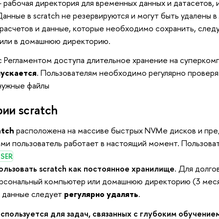
 рабочая директория для временных данных и датасетов, 
Данные в scratch не резервируются и могут быть удалены 
 расчетов и данные, которые необходимо сохранить, след
или в домашнюю директорию.
с Регламентом доступа длительное хранение на суперкомп
пускается
. Пользователям необходимо регулярно проверя
нужные файлы
ии scratch
atch
расположена на массиве быстрых NVMe дисков и пре
ыми пользователь работает в настоящий момент. Пользоват
USER
ользовать scratch как постоянное хранилище.
Для долго
ерсональный компьютер или домашнюю директорию (3 мес
 данные следует
регулярно удалять
.
используется для задач, связанных с глубоким обучение