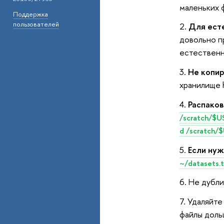
маленьких 
Поддержка
пользователей
Для есте
довольно п
естественн
Не копир
хранилище
Распаков
/scratch/$U
d /scratch/
Если нуж
~/datasets.t
Не дубл
Удаляйте
файлы доль