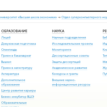
университет «Высшая школа экономики»
→
Отдел суперкомпьютерного мо
ОБРАЗОВАНИЕ
НАУКА
Р
Лицей
Научные подразделения
Би
Довузовская подготовка
Исследовательские проекты
Из
Олимпиады
Мониторинги
Кн
Прием в бакалавриат
Диссертационные советы
Ти
Вышка+
Защиты диссертаций
Ме
Прием в магистратуру
Академическое развитие
Жу
Аспирантура
Конкурсы и гранты
Пу
Дополнительное
Внешние научно-
образование
информационные ресурсы
Центр развития карьеры
Бизнес-инкубатор ВШЭ
Образовательные