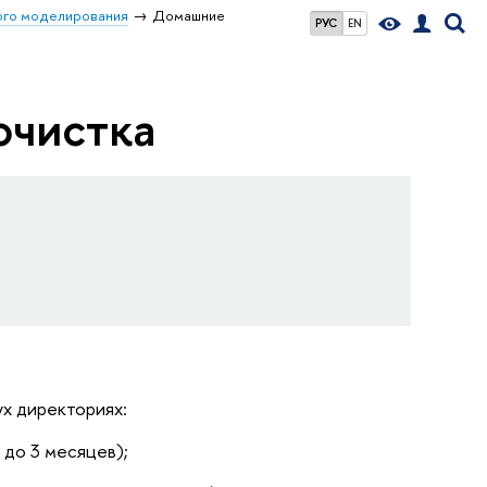
го моделирования
Домашние
РУС
EN
очистка
х директориях:
х до
3 месяцев)
;