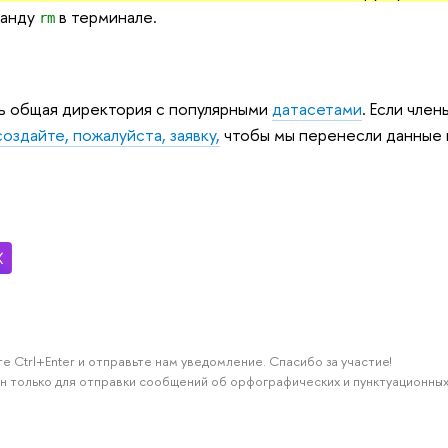
манду
в терминале.
rm
ь общая директория с популярными
датасетами
. Если чле
создайте, пожалуйста, заявку,
чтобы мы перенесли данные 
е Ctrl+Enter и отправьте нам уведомление. Спасибо за участие!
н только для отправки сообщений об орфографических и пунктуационных