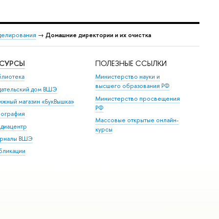
делирования
→
Домашние директории и их очистка
ЕСУРСЫ
ПОЛЕЗНЫЕ ССЫЛКИ
блиотека
Министерство науки и
высшего образования РФ
дательский дом ВШЭ
Министерство просвещения
ижный магазин «БукВышка»
РФ
пография
Массовые открытые онлайн-
диацентр
курсы
рналы ВШЭ
бликации