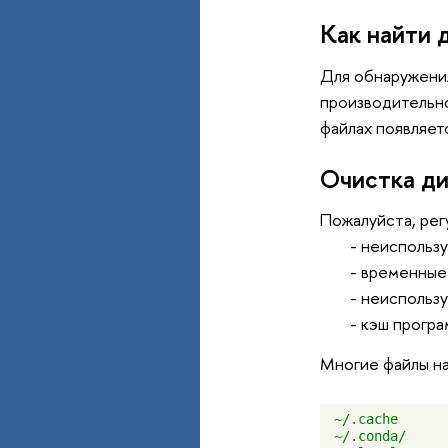
Как найти 
Для обнаружени
производительно
файлах появляет
Очистка ди
Пожалуйста, рег
- неиспольз
- временные
- неиспольз
- кэш програ
Многие файлы н
~/.cache 
~/.conda/ 