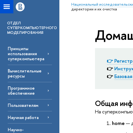
Национальный исследовательски
директории и их очистка
ОТДЕЛ
СУПЕРКОМПЬЮТЕРНОГО
Домаш
МОДЕЛИРОВАНИЯ
Принципы
использования
суперкомпьютера
👉
Регист
👉
Инструк
Вычислительные
👉
Базовая
ресурсы
Программное
обеспечение
Общая инф
Пользователям
На суперкомпьют
Научная работа
home
— д
Научно-