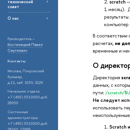
scratch
—
технический
совет
1
месяц)
. 
результаты
О нас
компьютер 
В соответствии 
Руководитель –
расчетах,
не до
Костенецкий Павел
временные и не
Сергеевич
Контакты
О директор
Москва, Покровский
бульвар,
Директория
scr
д.11, каб. S230, S229
данных, с котор
Начальник отдела:
пути:
/scratch/$
+7 (495) 5310000 доб.
Не следует исп
28030
использовать п
Системные
неиспользуемые
администраторы:
+7 (495) 5310000 доб.
Scratch 
28160, 27968