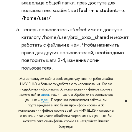
владельца общей папки, прав доступа для
пользователя
student
:
setfacl -m u:student:--x
/home/user/
Теперь пользователь
student
имеет доступ к
каталогу /home/user/proj_xxxx_shared и может
работать с файлами в нём. Чтобы назначить
права для других пользователей, необходимо
повторить шаги 2-4, изменив логин
пользователя.
Для удобства, каждый пользователь может
Мы используем файлы cookies для улучшения работы сайта
НИУ ВШЭ и большего удобства его использования. Более
разместить у себя в домашнем каталоге ссылку
подробную информацию об использовании файлов cookies
на общую папку с помощью команды:
ln -
можно найти
здесь
, наши правила обработки персональных
данных –
здесь
. Продолжая пользоваться сайтом, вы
s
/home/user/proj_xxxx_shared
✖
подтверждаете, что были проинформированы об
proj_xxxx_shared
использовании файлов cookies сайтом НИУ ВШЭ и согласны
с нашими правилами обработки персональных данных. Вы
Также можно воспользоваться bash-скриптом для
можете отключить файлы cookies в настройках Вашего
браузера.
выполнения этих действий. Общая папка будет