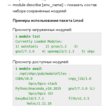
module describe [env_name] – показать состав
набора сохранённых модулей
Примеры использования пакета Lmod
Просмотр загруженных модулей:
$
module list
Currently Loaded Modules:
1) autotools 2) prun/1.2 3)
gnu7/7.3.0 4) openmpi3/3.1.3 5) ohpc
Просмотр доступных модулей:
$
module avail
- /opt/ohpc/pub/modulefiles -
CUDA/10.0 cnpy_lib/1.0
hpcx/hpcx-stack
Python/Anaconda_v10.2019 gnu7/7.3.0 (L)
hpcx/hpcx (D)
EasyBuild/3.7.1 fltk/v1.3.5
hwloc/1.11.10