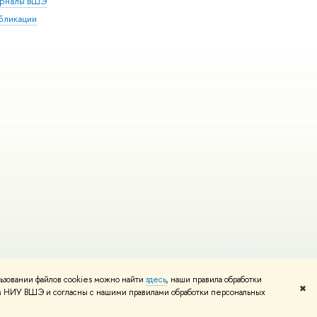
рналы ВШЭ
бликации
ьзовании файлов cookies можно найти
здесь
, наши правила обработки
и
Карта сайта
Редактору
✖
том НИУ ВШЭ и согласны с нашими правилами обработки персональных