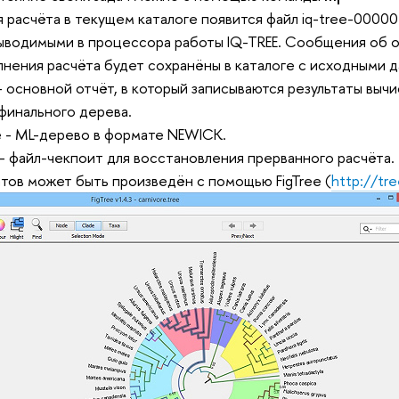
 расчёта в текущем каталоге появится файл iq-tree-00000.
водимыми в процессора работы IQ-TREE. Сообщения об оши
лнения расчёта будет сохранёны в каталоге с исходными 
ee - основной отчёт, в который записываются результаты в
финального дерева.
file - ML-дерево в формате NEWICK.
gz - файл-чекпоит для восстановления прерванного расчёта.
атов может быть произведён с помощью FigTree (
http://tre