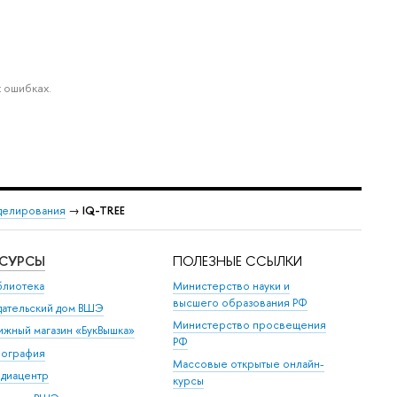
 ошибках.
делирования
→
IQ-TREE
ЕСУРСЫ
ПОЛЕЗНЫЕ ССЫЛКИ
блиотека
Министерство науки и
высшего образования РФ
дательский дом ВШЭ
Министерство просвещения
ижный магазин «БукВышка»
РФ
пография
Массовые открытые онлайн-
диацентр
курсы