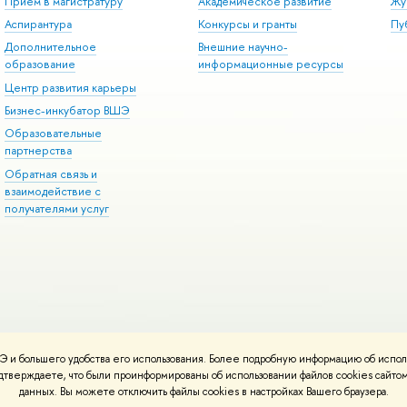
Прием в магистратуру
Академическое развитие
Жу
Аспирантура
Конкурсы и гранты
Пу
Дополнительное
Внешние научно-
образование
информационные ресурсы
Центр развития карьеры
Бизнес-инкубатор ВШЭ
Образовательные
партнерства
Обратная связь и
взаимодействие с
получателями услуг
 и большего удобства его использования. Более подробную информацию об испол
онтакты
Условия использования материалов
Политика конфиденциальност
подтверждаете, что были проинформированы об использовании файлов cookies сай
ботаны в
Школе дизайна НИУ ВШЭ
данных. Вы можете отключить файлы cookies в настройках Вашего браузера.