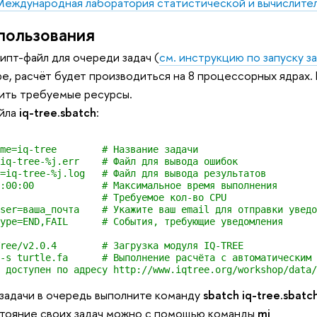
Международная лаборатория статистической и вычислите
пользования
ипт-файл для очереди задач (
см. инструкцию по запуску з
е, расчёт будет производиться на 8 процессорных ядрах
сить требуемые ресурсы.
йла
iq-tree.sbatch
:
me=iq-tree        # Название задачи

iq-tree-%j.err    # Файл для вывода ошибок

=iq-tree-%j.log   # Файл для вывода результатов

:00:00            # Максимальное время выполнения

                  # Требуемое кол-во CPU
ser=ваша_почта    # Укажите ваш email для отправки уведо
ype=END,FAIL      # События, требующие уведомления

ree/v2.0.4        # Загрузка модуля IQ-TREE

-s turtle.fa      # Выполнение расчёта с автоматическим 
 доступен по адресу http://www.iqtree.org/workshop/data/
задачи в очередь выполните команду
sbatch iq-tree.sbatc
тояние своих задач можно с помощью команды
mj