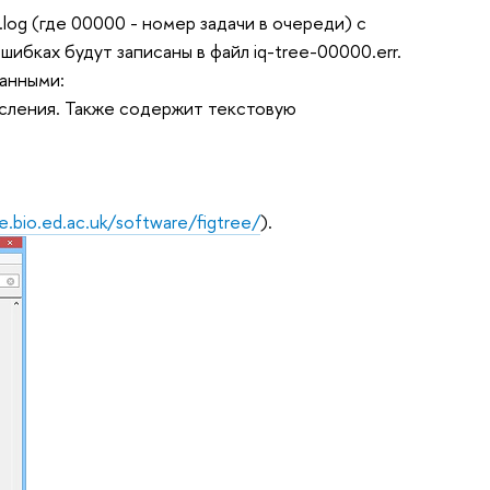
log (где 00000 - номер задачи в очереди) с
бках будут записаны в файл iq-tree-00000.err.
данными:
ычисления. Также содержит текстовую
e.bio.ed.ac.uk/software/figtree/
).