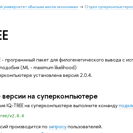
й университет «Высшая школа экономики»
Отдел суперкомпьютерно
EE
E - программный пакет для филогенетического вывода с и
подобия (ML - maximum likelihood)
еркомпьютере установлена версия 2.0.4.
 версии на суперкомпьютере
ия IQ-TREE на суперкомпьютере выполните команду
подкл
ree/v2.0.4
сий производится по
запросу
пользователей.