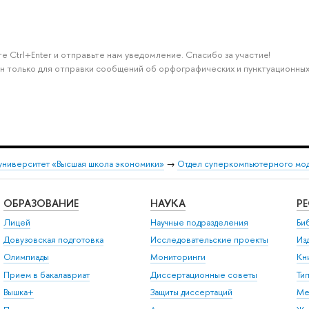
е Ctrl+Enter и отправьте нам уведомление. Спасибо за участие!
н только для отправки сообщений об орфографических и пунктуационных
университет «Высшая школа экономики»
→
Отдел суперкомпьютерного мо
ОБРАЗОВАНИЕ
НАУКА
Р
Лицей
Научные подразделения
Би
Довузовская подготовка
Исследовательские проекты
Из
Олимпиады
Мониторинги
Кн
Прием в бакалавриат
Диссертационные советы
Ти
Вышка+
Защиты диссертаций
Ме