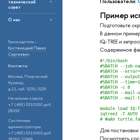
Пользователи:
технический
совет
Пример ис
О нас
Подготовьте скр
В данном пример
IQ-TREE и запро
Руководитель –
Костенецкий Павел
Содержимое фа
Сергеевич
#!/bin/bash

Контакты
#SBATCH --job-na
#SBATCH --error=
Москва, Покровский
#SBATCH --output
#SBATCH --time=1
бульвар,
#SBATCH -c 8    
д.11, каб. S230, S229
#SBATCH --mail-u
#SBATCH --mail-t
Начальник отдела:
+7 (495) 5310000 доб.
module load IQ-T
28030
iqtree2 -T AUTO 
# Файл turtle.fa
Системные
администраторы:
Для постановки 
+7 (495) 5310000 доб.
Посмотреть сос
28160, 27968