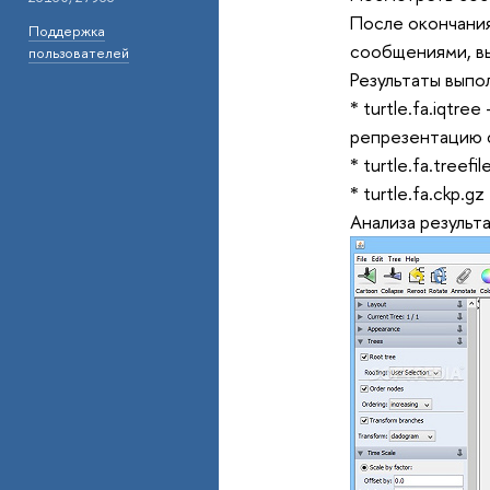
После окончания
Поддержка
сообщениями, вы
пользователей
Результаты выпо
* turtle.fa.iqtr
репрезентацию 
* turtle.fa.tree
* turtle.fa.ckp.
Анализа результ