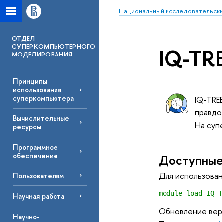
Национальный исследовательски
ОТДЕЛ
СУПЕРКОМПЬЮТЕРНОГО
IQ-TR
МОДЕЛИРОВАНИЯ
Принципы
использования
суперкомпьютера
IQ-TRE
правдо
Вычислительные
На суп
ресурсы
Программное
обеспечение
Доступные
Для использован
Пользователям
module load IQ-T
Научная работа
Обновление вер
Научно-