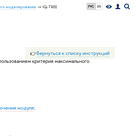
го моделирования
IQ-TREE
РУС
EN
👉
Вернуться к списку инструкций
спользованием критерия максимального
ючения модуля
: