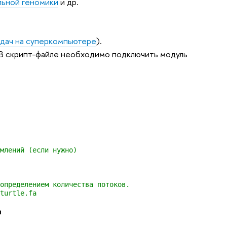
льной геномики
и др.
адач на суперкомпьютере
).
. В скрипт-файле необходимо подключить модуль
млений (если нужно)
определением количества потоков.
turtle.fa
h