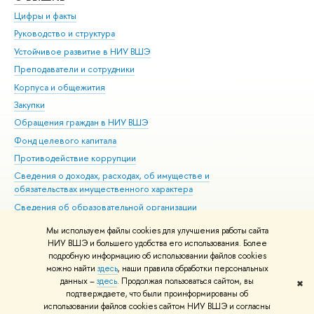
Цифры и факты
Ли
Руководство и структура
Дов
Устойчивое развитие в НИУ ВШЭ
Ол
Преподаватели и сотрудники
При
Корпуса и общежития
Вы
Закупки
При
Обращения граждан в НИУ ВШЭ
Ас
Фонд целевого капитала
До
Противодействие коррупции
Цен
Сведения о доходах, расходах, об имуществе и
Би
обязательствах имущественного характера
Об
Сведения об образовательной организации
Обр
Людям с ограниченными возможностями здоровья
Мы используем файлы cookies для улучшения работы сайта
Единая платежная страница
НИУ ВШЭ и большего удобства его использования. Более
подробную информацию об использовании файлов cookies
Работа в Вышке
можно найти
здесь
, наши правила обработки персональных
данных –
здесь
. Продолжая пользоваться сайтом, вы
✖
Редактору
подтверждаете, что были проинформированы об
© НИУ ВШЭ 1993–2026
Адреса и контакты
Условия использования
использовании файлов cookies сайтом НИУ ВШЭ и согласны