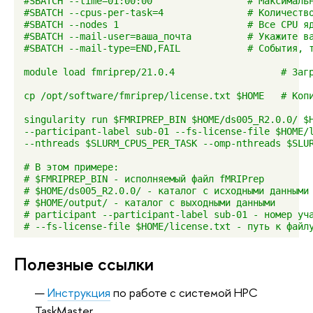
#SBATCH --time=01:00:00                 # Максимальн
#SBATCH --cpus-per-task=4               # Количество
#SBATCH --nodes 1                       # Все CPU я
#SBATCH --mail-user=ваша_почта          # Укажите в
#SBATCH --mail-type=END,FAIL            # События, т
module load fmriprep/21.0.4                   # Заг
cp /opt/software/fmriprep/license.txt $HOME   # Коп
singularity run $FMRIPREP_BIN $HOME/ds005_R2.0.0/ $
--participant-label sub-01 --fs-license-file $HOME/
--nthreads $SLURM_CPUS_PER_TASK --omp-nthreads $SLU
# В этом примере:
# $FMRIPREP_BIN - исполняемый файл fMRIPrep
# $HOME/ds005_R2.0.0/ - каталог с исходными данными
# $HOME/output/ - каталог с выходными данными
# participant --participant-label sub-01 - номер уч
# --fs-license-file $HOME/license.txt - путь к файл
Полезные ссылки
Инструкция
по работе с системой HPC
TaskMaster