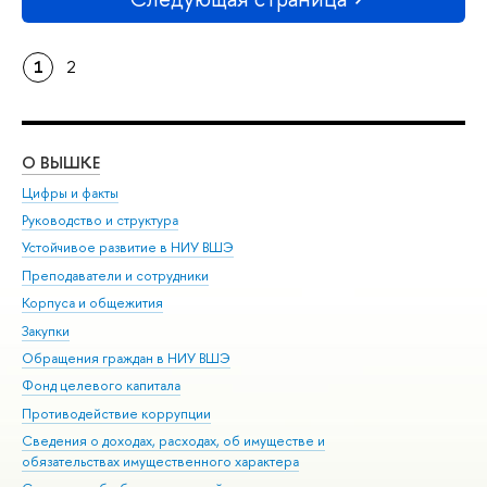
1
2
О ВЫШКЕ
ОБ
Цифры и факты
Ли
Руководство и структура
Дов
Устойчивое развитие в НИУ ВШЭ
Ол
Преподаватели и сотрудники
При
Корпуса и общежития
Вы
Закупки
При
Обращения граждан в НИУ ВШЭ
Ас
Фонд целевого капитала
До
Противодействие коррупции
Цен
Сведения о доходах, расходах, об имуществе и
Би
обязательствах имущественного характера
Об