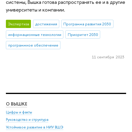
системы, Вышка готова распространять ее и в другие
университеты и компании.
Экспертиза
достижения
Программа развития 2030
информационные технологии
Приоритет 2030
программное обеспечение
11 сентября 2023
О ВЫШКЕ
ОБ
Цифры и факты
Ли
Руководство и структура
Дов
Устойчивое развитие в НИУ ВШЭ
Ол