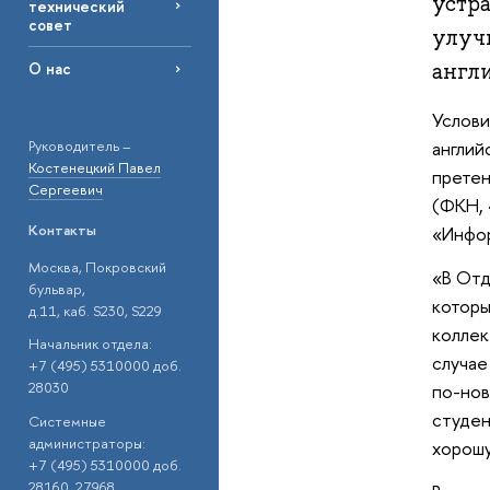
устр
технический
совет
улуч
англ
О нас
Услови
Руководитель –
англий
Костенецкий Павел
претен
Сергеевич
(ФКН, 
Контакты
«Инфор
Москва, Покровский
«В От
бульвар,
которы
д.11, каб. S230, S229
коллек
Начальник отдела:
случае
+7 (495) 5310000 доб.
28030
по-нов
студен
Системные
администраторы:
хорош
+7 (495) 5310000 доб.
28160, 27968