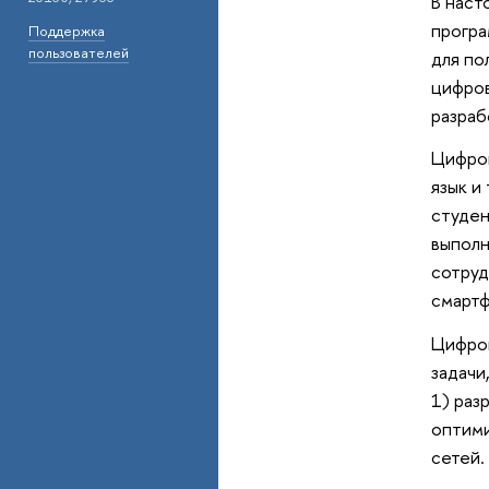
В наст
програ
Поддержка
пользователей
для по
цифров
разраб
Цифров
язык и
студен
выполн
сотруд
смартф
Цифров
задачи
1) раз
оптими
сетей.