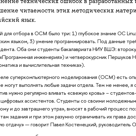
анение технических ошибок в разработанных 
шение читаемости этих методических матери
ийский язык.
й для отбора в ОСМ было три: 1) глубокое знание ОС Linu
ским языком, 3) умение программировать. Под данные тр
дента. Оба они студенты бакалавриата НИУ ВШЭ: второк
«Программная инженерия») и четверокурсник Першуков 
матика и вычислительная техника»).
деле суперкомпьютерного моделирования (ОСМ) есть оп
е могут выполнять любые задачи отдела. Тем не менее, я 
тив нужно регулярно вливать «свежую кровь» – студентов
 цифровых ассистентов. Студенты со своими молодежным
ому и до завтрашнего утра», вносят в рабочий процесс поз
там задания и при этом разумно ограничивать их права до
ую отдачу»
—
говорит Павел Костенецкий, руководитель 