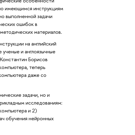
ифические особенности
по имеющимся инструкциям
но выполненной задачи
ческих ошибок в
 методических материалов.
нструкции на английский
е ученые и англоязычные
 Константин Борисов
компьютера, теперь
ркомпьютера даже со
ические задачи, но и
прикладным исследованиям:
компьютера и 2)
дач обучения нейронных