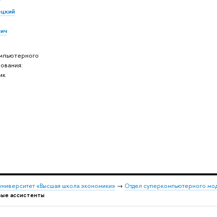
ецкий
ич
мпьютерного
ования:
ик
университет «Высшая школа экономики»
→
Отдел суперкомпьютерного мо
вые ассистенты