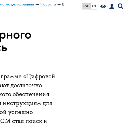
го моделирования
Новости
В
РУС
EN
рного
сь
программе «Цифровой
ают достаточно
ного обеспечения
 инструкциям для
вой успешно
СМ стал поиск и