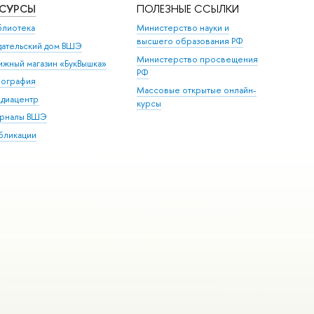
ЕСУРСЫ
ПОЛЕЗНЫЕ ССЫЛКИ
блиотека
Министерство науки и
высшего образования РФ
дательский дом ВШЭ
Министерство просвещения
ижный магазин «БукВышка»
РФ
пография
Массовые открытые онлайн-
диацентр
курсы
рналы ВШЭ
бликации