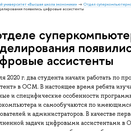
й университет «Высшая школа экономики»
Отдел суперкомпьютерно
делирования появились цифровые ассистенты
отделе суперкомпьюте
делирования появили
фровые ассистенты
я 2020 г. два студента начали работать по 
стент» в ОСМ. В настоящее время ребята изуч
ные и специфические особенности программ
ркомпьютера и самообучаются по имеющимся
зователей и администраторов. В качестве пер
лненной задачи цифровыми ассистентами в О