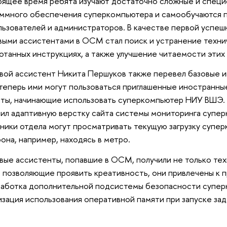
оящее время ребята изучают достаточно сложные и спец
ммного обеспечения суперкомпьютера и самообучаются 
льзователей и администраторов. В качестве первой успеш
ыми ассистентами в ОСМ стал поиск и устранение техни
отанных инструкциях, а также улучшение читаемости этих
ой ассистент Никита Першуков также перевел базовые и
 теперь ими могут пользоваться приглашенные иностранны
ты, начинающие использовать суперкомпьютер НИУ ВШЭ.
ил адаптивную верстку сайта системы мониторинга супер
ники отдела могут просматривать текущую загрузку супе
она, например, находясь в метро.
ые ассистенты, попавшие в ОСМ, получили не только техн
, позволяющие проявить креативность, они привлечены к 
работка дополнительной подсистемы безопасности супер
зация использования оперативной памяти при запуске за