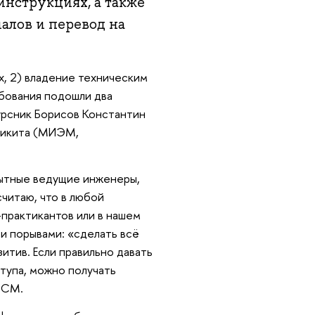
инструкциях, а также
алов и перевод на
x, 2) владение техническим
ебования подошли два
урсник Борисов Константин
Никита (МИЭМ,
ытные ведущие инженеры,
считаю, что в любой
-практикантов или в нашем
и порывами: «сделать всё
итив. Если правильно давать
ступа, можно получать
ОСМ.