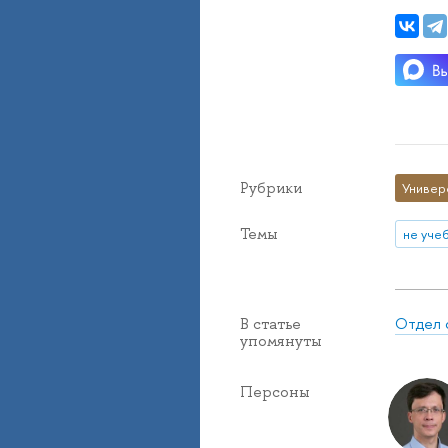
Рубрики
Универ
Темы
не уче
Отдел 
В статье
упомянуты
Персоны