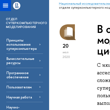
Национальный исследовательски
отделе суперкомпьютерного мо
ОТДЕЛ
СУПЕРКОМПЬЮТЕРНОГО
В 
МОДЕЛИРОВАНИЯ
мо
Принципы
использования
20
ци
суперкомпьютера
июл
2020
Вычислительные
ресурсы
С июл
асси
Программное
обеспечение
слож
Пользователям
супе
поль
Научная работа
выпо
Научно-