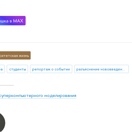
ситетская жизнь
ба
студенты
репортаж о событии
разъяснение нововведения
суперкомпьютерного моделирования