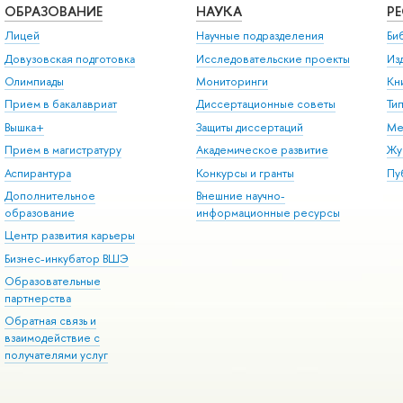
ОБРАЗОВАНИЕ
НАУКА
Р
Лицей
Научные подразделения
Би
Довузовская подготовка
Исследовательские проекты
Из
Олимпиады
Мониторинги
Кн
Прием в бакалавриат
Диссертационные советы
Ти
Вышка+
Защиты диссертаций
Ме
Прием в магистратуру
Академическое развитие
Жу
Аспирантура
Конкурсы и гранты
Пу
Дополнительное
Внешние научно-
образование
информационные ресурсы
Центр развития карьеры
Бизнес-инкубатор ВШЭ
Образовательные
партнерства
Обратная связь и
взаимодействие с
получателями услуг